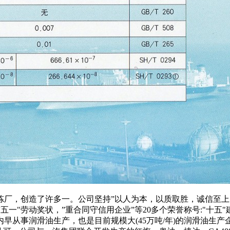
厂，创造了许多一。公司坚持”以人为本，以质取胜，诚信至上.
五一"劳动奖状，”重合同守信用企业”等20多个荣誉称号:"十
早从事润滑油生产，也是目前规模大(45万吨/年)的润滑油生