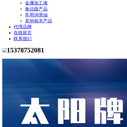
金属加工液
食品级产品
车用润滑油
其他相关产品
代理品牌
在线留言
联系我们
15378752081