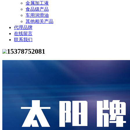
金属加工液
食品级产品
车用润滑油
其他相关产品
代理品牌
在线留言
联系我们
15378752081