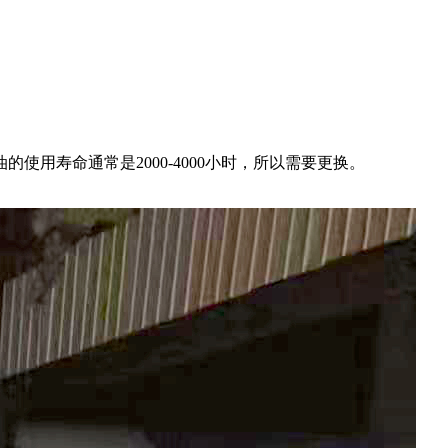
油的使用寿命通常是2000-4000小时，所以需要更换。