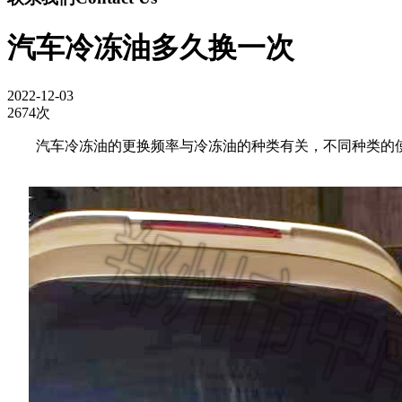
汽车冷冻油多久换一次
2022-12-03
2674次
汽车冷冻油的更换频率与冷冻油的种类有关，不同种类的