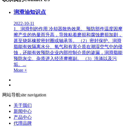
润滑油知识点
2022-10-11
1、润滑剂的作用 冷却器散热效果。 预防部件温度因摩
擦产生的热量而升高，导致粘着磨损和腐蚀磨损加剧，
甚至烧坏橡胶密封圈或轴承等。 （2）密封保护。润滑
脂能有效隔离水分、氧气和有害介质在潮湿空气中的侵
蚀，还能有效预防企业内部控制介质的渗漏，润滑脂能
预防灰尘、杂质进入经济摩擦副。 （3）洗涤以及污
垢。...
More +
网站导航
site navigation
关于我们
新闻中心
产品中心
代理品牌