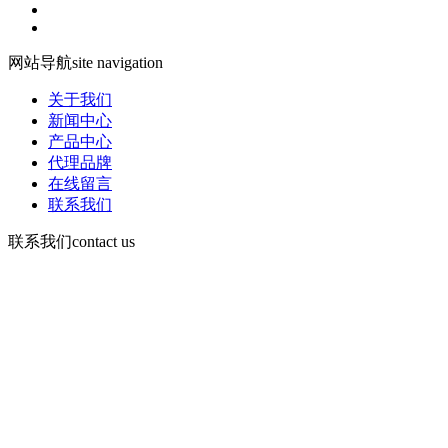
网站导航
site navigation
关于我们
新闻中心
产品中心
代理品牌
在线留言
联系我们
联系我们
contact us
咨询电话：
15378752081
微信：13526665891
地 址：郑州市管城区郑尉路阳光城6号院8号楼504号