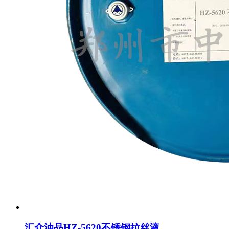
汇众油品HZ-5620不锈钢拉丝液